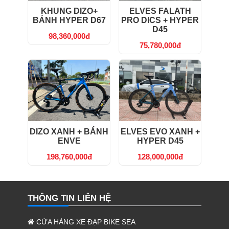
KHUNG DIZO+
ELVES FALATH
BÁNH HYPER D67
PRO DICS + HYPER
D45
98,360,000đ
75,780,000đ
DIZO XANH + BÁNH
ELVES EVO XANH +
ENVE
HYPER D45
198,760,000đ
128,000,000đ
THÔNG TIN LIÊN HỆ
CỬA HÀNG XE ĐẠP BIKE SEA