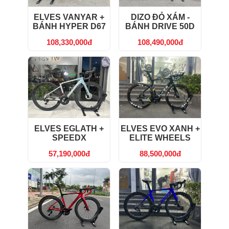
ELVES VANYAR +
DIZO ĐỎ XÁM -
BÁNH HYPER D67
BÁNH DRIVE 50D
108,330,000đ
108,490,000đ
ELVES EGLATH +
ELVES EVO XANH +
SPEEDX
ELITE WHEELS
57,190,000đ
88,500,000đ