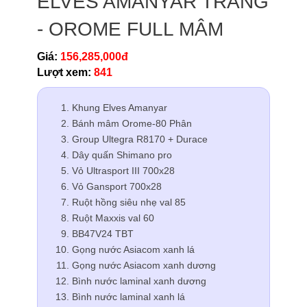
ELVES AMANYAR TRẮNG
- OROME FULL MÂM
Giá:
156,285,000đ
Lượt xem:
841
Khung Elves Amanyar
Bánh mâm Orome-80 Phân
Group Ultegra R8170 + Durace
Dây quấn Shimano pro
Vỏ Ultrasport III 700x28
Vỏ Gansport 700x28
Ruột hồng siêu nhẹ val 85
Ruột Maxxis val 60
BB47V24 TBT
Gọng nước Asiacom xanh lá
Gọng nước Asiacom xanh dương
Bình nước laminal xanh dương
Bình nước laminal xanh lá