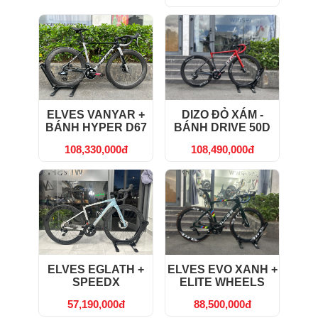
ELVES VANYAR +
DIZO ĐỎ XÁM -
BÁNH HYPER D67
BÁNH DRIVE 50D
108,330,000đ
108,490,000đ
ELVES EGLATH +
ELVES EVO XANH +
SPEEDX
ELITE WHEELS
57,190,000đ
88,500,000đ