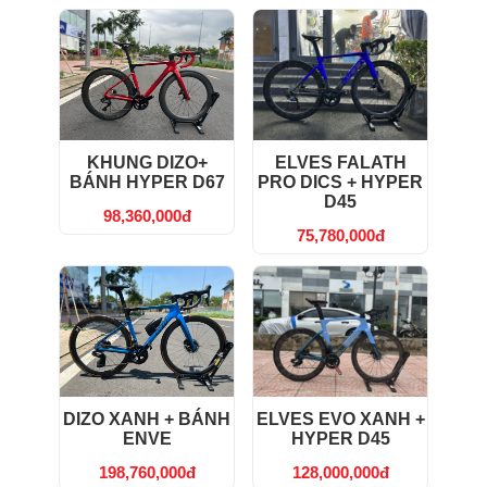
KHUNG DIZO+
ELVES FALATH
BÁNH HYPER D67
PRO DICS + HYPER
D45
98,360,000đ
75,780,000đ
DIZO XANH + BÁNH
ELVES EVO XANH +
ENVE
HYPER D45
198,760,000đ
128,000,000đ