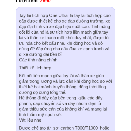
Lượt xem:
2690
Tay lái tích hợp One Ultra là tay lái tích hợp cao
cấp được thiết kế cho xe đạp đường trường, xe
đạp địa hình và xe đạp hiệu suất cao. Tính năng
cốt lõi của nó là sự tích hợp liền mạch giữa tay
lái và thân xe thành một khối duy nhất, được tối
ưu hóa cho kết cấu nhẹ, khí động học và độ
cứng để đáp ứng nhu cầu đua xe cạnh tranh và
đi xe đường dài bền bỉ.
Các tính năng chính
Thiết kế tích hợp
Kết nối liền mạch giữa tay lái và thân xe giúp
giảm trọng lượng và lực cản khí động học so với
thiết kế hai mảnh truyền thống, đồng thời tăng
cường độ cứng tổng thể.
Hệ thống đi dây cáp bên trong giấu các dây
phanh, cáp chuyển số và dây nhóm điện tử,
giảm thiểu sức cản của không khí và mang lại
tính thẩm mỹ sạch sẽ.
Vật liệu nhẹ
Được chế tạo từ sợi carbon T800/T1000 hoặc