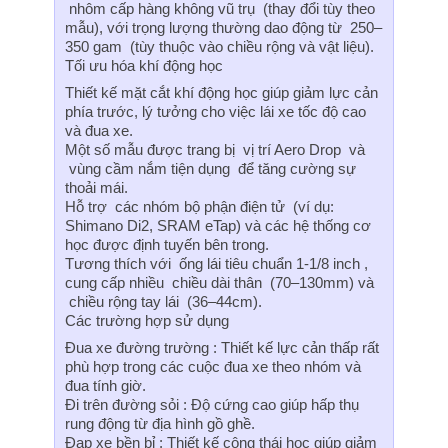
nhôm cấp hàng không vũ trụ (thay đổi tùy theo
mẫu), với trọng lượng thường dao động từ 250–
350 gam (tùy thuộc vào chiều rộng và vật liệu).
Tối ưu hóa khí động học
Thiết kế mặt cắt khí động học giúp giảm lực cản
phía trước, lý tưởng cho việc lái xe tốc độ cao
và đua xe.
Một số mẫu được trang bị vị trí Aero Drop và
vùng cầm nắm tiện dụng để tăng cường sự
thoải mái.
Hỗ trợ các nhóm bộ phận điện tử (ví dụ:
Shimano Di2, SRAM eTap) và các hệ thống cơ
học được định tuyến bên trong.
Tương thích với ống lái tiêu chuẩn 1-1/8 inch ,
cung cấp nhiều chiều dài thân (70–130mm) và
chiều rộng tay lái (36–44cm).
Các trường hợp sử dụng
Đua xe đường trường : Thiết kế lực cản thấp rất
phù hợp trong các cuộc đua xe theo nhóm và
đua tính giờ.
Đi trên đường sỏi : Độ cứng cao giúp hấp thụ
rung động từ địa hình gồ ghề.
Đạp xe bền bỉ : Thiết kế công thái học giúp giảm