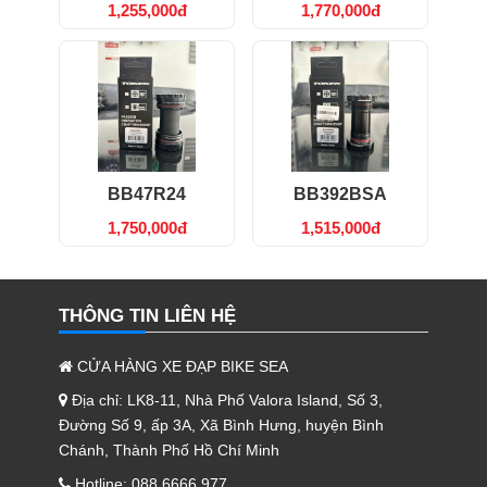
1,255,000đ
1,770,000đ
BB47R24
BB392BSA
1,750,000đ
1,515,000đ
THÔNG TIN LIÊN HỆ
CỬA HÀNG XE ĐẠP BIKE SEA
Địa chỉ: LK8-11, Nhà Phố Valora Island, Số 3,
Đường Số 9, ấp 3A, Xã Bình Hưng, huyện Bình
Chánh, Thành Phố Hồ Chí Minh
Hotline: 088 6666 977