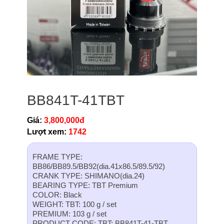
BB841T-41TBT
Giá:
3,800,000đ
Lượt xem:
1742
FRAME TYPE:
BB86/BB89.5/BB92(dia.41x86.5/89.5/92)
CRANK TYPE: SHIMANO(dia.24)
BEARING TYPE: TBT Premium
COLOR: Black
WEIGHT: TBT: 100 g / set
PREMIUM: 103 g / set
PRODUCT CODE: TBT: BB841T-41-TBT