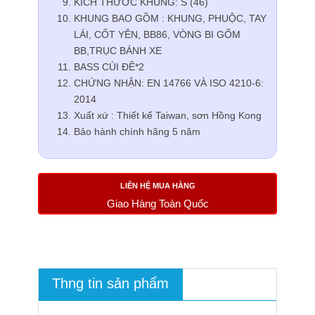
KÍCH THƯỚC KHUNG: S (46)
KHUNG BAO GỒM : KHUNG, PHUỘC, TAY
LÁI, CỐT YÊN, BB86, VÒNG BI GỐM
BB,TRỤC BÁNH XE
BASS CÙI ĐỀ*2
CHỨNG NHẬN: EN 14766 VÀ ISO 4210-6:
2014
Xuất xứ : Thiết kế Taiwan, sơn Hồng Kong
Bảo hành chính hãng 5 năm
LIÊN HỆ MUA HÀNG
Giao Hàng Toàn Quốc
Thng tin sản phẩm